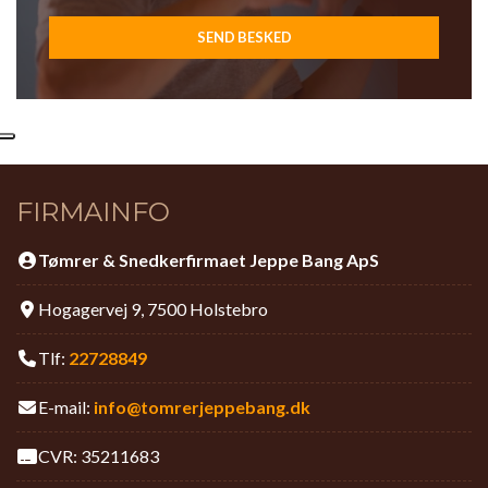
FIRMAINFO
Tømrer & Snedkerfirmaet Jeppe Bang ApS
Hogagervej 9, 7500 Holstebro
Tlf:
22728849
E-mail:
info@tomrerjeppebang.dk
CVR: 35211683