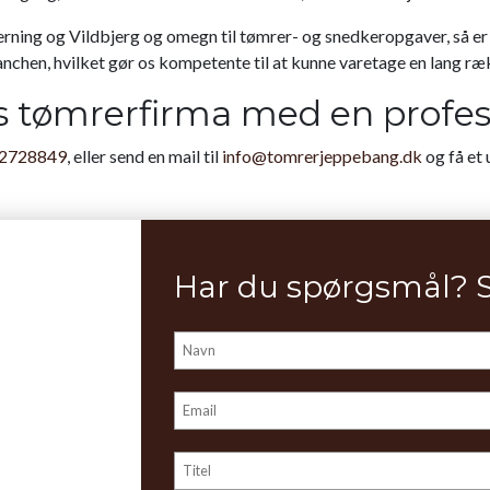
rning og Vildbjerg og omegn til tømrer- og snedkeropgaver, så er 
ranchen, hvilket gør os kompetente til at kunne varetage en lang r
s tømrerfirma med en profes
2728849
, eller send en mail til
info@tomrerjeppebang.dk
og få et 
Har du spørgsmål? 