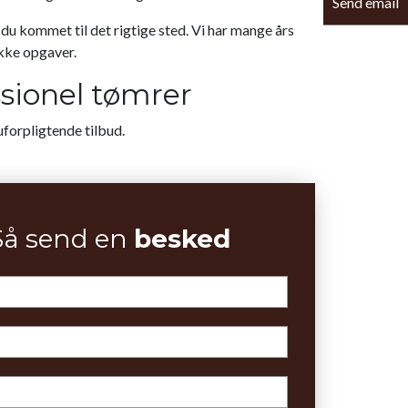
Send email
du kommet til det rigtige sted. Vi har mange års
ække opgaver.
sionel tømrer
uforpligtende tilbud.
Så send en
besked