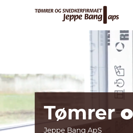
Gå
til
hovedindhold
Tømrer
Jeppe Bang ApS