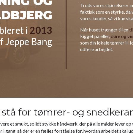
NING OG
Trods vores størrelse er in
LDBJERG
faktisk som en styrke, da 
vores kunder, så vi kan s
bleret i
2013
Når huset trænger til en
t
kigget på eller,
døre og vi
f Jeppe Bang
som din lokale tømrer i Ho
udføre arbejdet.
 stå for tømrer- og snedkera
vere et smukt, solidt stykke håndværk, der på alle måder lever op t
 i gang, så der er en fælles forståelse for, hvordan arbejdet skal u