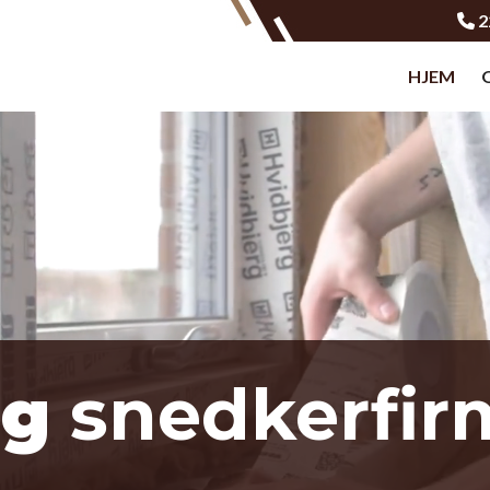
2
HJEM
og
snedkerfir