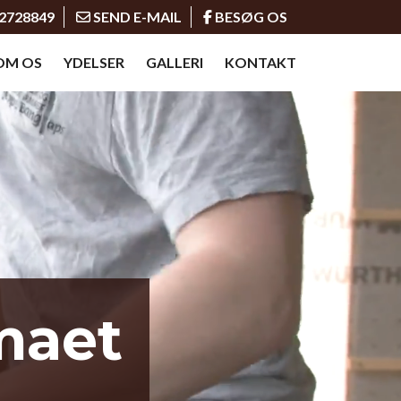
2728849
SEND E-MAIL
BESØG OS
OM OS
YDELSER
GALLERI
KONTAKT
maet