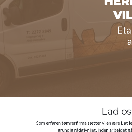
HER
VI
Eta
a
Lad os
Som erfaren tømrerfirma sætter vi en ære i, at le
grundig rådgivning, inden arbejdet går