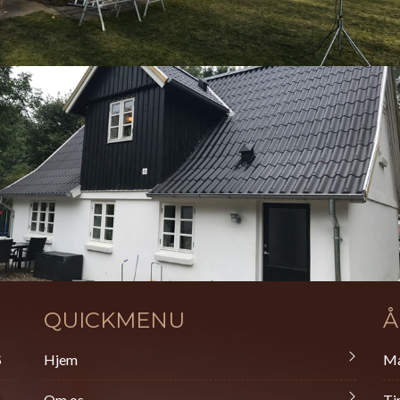
QUICKMENU
Å
S
Hjem
Ma
Om os
Ti