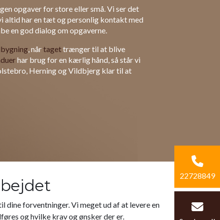
gen opgaver for store eller små. Vi ser det
vi altid har en tæt og personlig kontakt med
kabe en god dialog om opgaverne.
ilbygning
, når
taget
trænger til at blive
nduer
har brug for en kærlig hånd, så står vi
lstebro, Herning og Vildbjerg klar til at
22728849
rbejdet
il dine forventninger. Vi meget ud af at levere en
dføres og hvilke krav og ønsker der er.