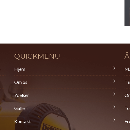
QUICKMENU
Å
S
Hjem
Ma
Om os
Ti
Ydelser
On
Galleri
To
Kontakt
Fr