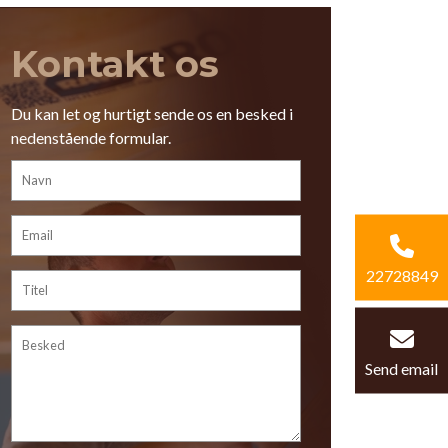
Kontakt os
Du kan let og hurtigt sende os en besked i
nedenstående formular.
22728849
Send email