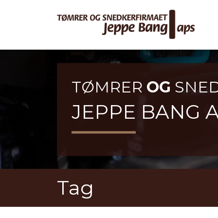
Gå
til
hovedindhold
TØMRER
OG
SNED
JEPPE BANG 
Tag