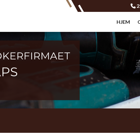
2
HJEM
KERFIRMAET
APS