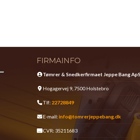
FIRMAINFO
Tømrer & Snedkerfirmaet Jeppe Bang Ap
Hogagervej 9, 7500 Holstebro
Tlf:
22728849
E-mail:
info@tomrerjeppebang.dk
CVR: 35211683