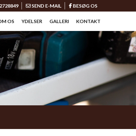
2728849
SEND E-MAIL
BESØG OS
OM OS
YDELSER
GALLERI
KONTAKT